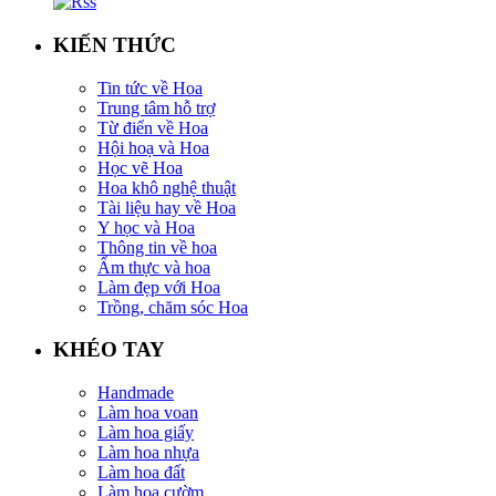
KIẾN THỨC
Tin tức về Hoa
Trung tâm hỗ trợ
Từ điển về Hoa
Hội hoạ và Hoa
Học vẽ Hoa
Hoa khô nghệ thuật
Tài liệu hay về Hoa
Y học và Hoa
Thông tin về hoa
Ẩm thực và hoa
Làm đẹp với Hoa
Trồng, chăm sóc Hoa
KHÉO TAY
Handmade
Làm hoa voan
Làm hoa giấy
Làm hoa nhựa
Làm hoa đất
Làm hoa cườm