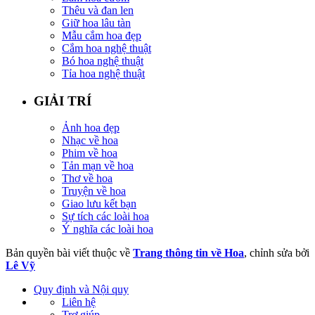
Thêu và đan len
Giữ hoa lâu tàn
Mẫu cắm hoa đẹp
Cắm hoa nghệ thuật
Bó hoa nghệ thuật
Tỉa hoa nghệ thuật
GIẢI TRÍ
Ảnh hoa đẹp
Nhạc về hoa
Phim về hoa
Tản mạn về hoa
Thơ về hoa
Truyện về hoa
Giao lưu kết bạn
Sự tích các loài hoa
Ý nghĩa các loài hoa
Bản quyền bài viết thuộc về
Trang thông tin về Hoa
, chỉnh sửa bởi
Lê Vỹ
Quy định và Nội quy
Liên hệ
Trợ giúp