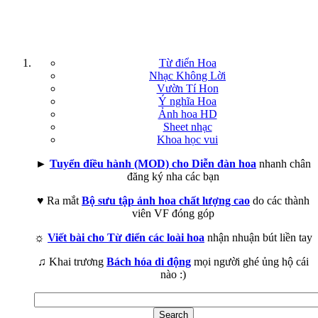
Từ điển Hoa
Nhạc Không Lời
Vườn Tí Hon
Ý nghĩa Hoa
Ảnh hoa HD
Sheet nhạc
Khoa học vui
►
Tuyển điều hành (MOD) cho Diễn đàn hoa
nhanh chân
đăng ký nha các bạn
♥ Ra mắt
Bộ sưu tập ảnh hoa chất lượng cao
do các thành
viên VF đóng góp
☼
Viết bài cho Từ điển các loài hoa
nhận nhuận bút liền tay
♫ Khai trương
Bách hóa di động
mọi người ghé ủng hộ cái
nào :)