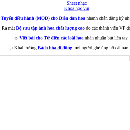
Sheet nhạc
Khoa học vui
►
Tuyển điều hành (MOD) cho Diễn đàn hoa
nhanh chân đăng ký nh
 Ra mắt
Bộ sưu tập ảnh hoa chất lượng cao
do các thành viên VF đ
☼
Viết bài cho Từ điển các loài hoa
nhận nhuận bút liền tay
♫ Khai trương
Bách hóa di động
mọi người ghé ủng hộ cái nào 