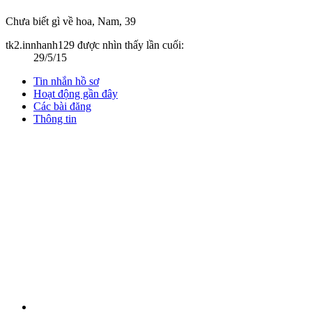
Chưa biết gì về hoa
, Nam, 39
tk2.innhanh129 được nhìn thấy lần cuối:
29/5/15
Tin nhắn hồ sơ
Hoạt động gần đây
Các bài đăng
Thông tin