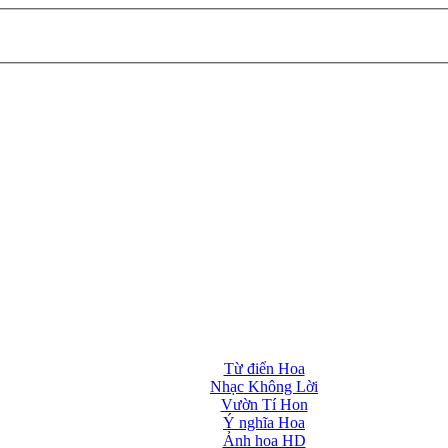
Từ điển Hoa
Nhạc Không Lời
Vườn Tí Hon
Ý nghĩa Hoa
Ảnh hoa HD