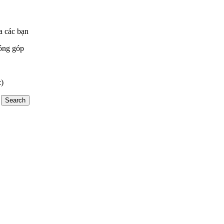
a các bạn
óng góp
:)