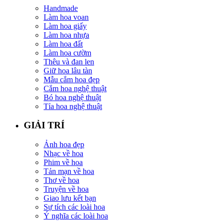
Handmade
Làm hoa voan
Làm hoa giấy
Làm hoa nhựa
Làm hoa đất
Làm hoa cườm
Thêu và đan len
Giữ hoa lâu tàn
Mẫu cắm hoa đẹp
Cắm hoa nghệ thuật
Bó hoa nghệ thuật
Tỉa hoa nghệ thuật
GIẢI TRÍ
Ảnh hoa đẹp
Nhạc về hoa
Phim về hoa
Tản mạn về hoa
Thơ về hoa
Truyện về hoa
Giao lưu kết bạn
Sự tích các loài hoa
Ý nghĩa các loài hoa