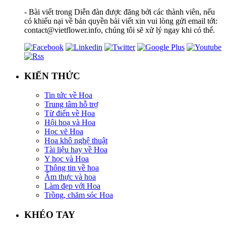
- Bài viết trong Diễn đàn được đăng bởi các thành viên, nếu
có khiếu nại về bản quyền bài viết xin vui lòng gửi email tới:
contact@vietflower.info, chúng tôi sẽ xử lý ngay khi có thể.
KIẾN THỨC
Tin tức về Hoa
Trung tâm hỗ trợ
Từ điển về Hoa
Hội hoạ và Hoa
Học vẽ Hoa
Hoa khô nghệ thuật
Tài liệu hay về Hoa
Y học và Hoa
Thông tin về hoa
Ẩm thực và hoa
Làm đẹp với Hoa
Trồng, chăm sóc Hoa
KHÉO TAY