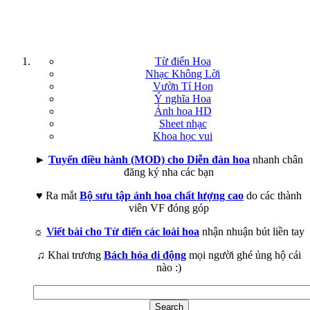
Từ điển Hoa
Nhạc Không Lời
Vườn Tí Hon
Ý nghĩa Hoa
Ảnh hoa HD
Sheet nhạc
Khoa học vui
►
Tuyển điều hành (MOD) cho Diễn đàn hoa
nhanh chân
đăng ký nha các bạn
♥ Ra mắt
Bộ sưu tập ảnh hoa chất lượng cao
do các thành
viên VF đóng góp
☼
Viết bài cho Từ điển các loài hoa
nhận nhuận bút liền tay
♫ Khai trương
Bách hóa di động
mọi người ghé ủng hộ cái
nào :)