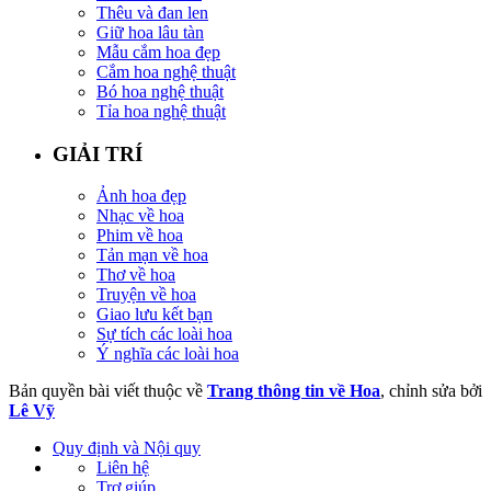
Thêu và đan len
Giữ hoa lâu tàn
Mẫu cắm hoa đẹp
Cắm hoa nghệ thuật
Bó hoa nghệ thuật
Tỉa hoa nghệ thuật
GIẢI TRÍ
Ảnh hoa đẹp
Nhạc về hoa
Phim về hoa
Tản mạn về hoa
Thơ về hoa
Truyện về hoa
Giao lưu kết bạn
Sự tích các loài hoa
Ý nghĩa các loài hoa
Bản quyền bài viết thuộc về
Trang thông tin về Hoa
, chỉnh sửa bởi
Lê Vỹ
Quy định và Nội quy
Liên hệ
Trợ giúp