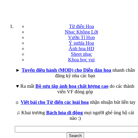
Từ điển Hoa
Nhạc Không Lời
Vườn Tí Hon
Ý nghĩa Hoa
Ảnh hoa HD
Sheet nhạc
Khoa học vui
►
Tuyển điều hành (MOD) cho Diễn đàn hoa
nhanh chân
đăng ký nha các bạn
♥ Ra mắt
Bộ sưu tập ảnh hoa chất lượng cao
do các thành
viên VF đóng góp
☼
Viết bài cho Từ điển các loài hoa
nhận nhuận bút liền tay
♫ Khai trương
Bách hóa di động
mọi người ghé ủng hộ cái
nào :)