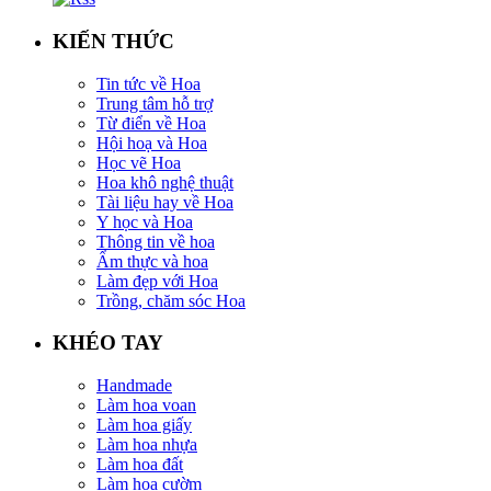
KIẾN THỨC
Tin tức về Hoa
Trung tâm hỗ trợ
Từ điển về Hoa
Hội hoạ và Hoa
Học vẽ Hoa
Hoa khô nghệ thuật
Tài liệu hay về Hoa
Y học và Hoa
Thông tin về hoa
Ẩm thực và hoa
Làm đẹp với Hoa
Trồng, chăm sóc Hoa
KHÉO TAY
Handmade
Làm hoa voan
Làm hoa giấy
Làm hoa nhựa
Làm hoa đất
Làm hoa cườm