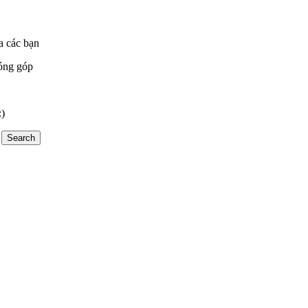
a các bạn
óng góp
:)