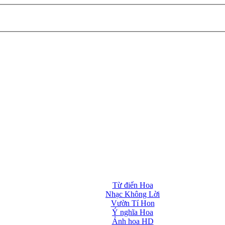
Từ điển Hoa
Nhạc Không Lời
Vườn Tí Hon
Ý nghĩa Hoa
Ảnh hoa HD