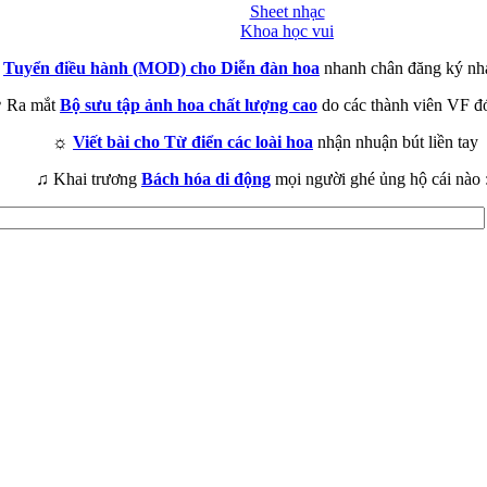
Sheet nhạc
Khoa học vui
►
Tuyển điều hành (MOD) cho Diễn đàn hoa
nhanh chân đăng ký nh
 Ra mắt
Bộ sưu tập ảnh hoa chất lượng cao
do các thành viên VF đ
☼
Viết bài cho Từ điển các loài hoa
nhận nhuận bút liền tay
♫ Khai trương
Bách hóa di động
mọi người ghé ủng hộ cái nào 