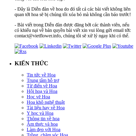
- Đây là Diễn đàn về hoa do đó tất cả các bài viết không liên
quan tới hoa sẽ bị chúng tôi xóa bỏ mà không cần báo trước!
- Bài viết trong Diễn đàn được đăng bởi các thành viên, nếu
có khiếu nại về bản quyền bài viết xin vui lòng gửi email tới:
contact@vietflower.info, chúng tôi sẽ xử lý ngay khi có thể.
KIẾN THỨC
Tin tức về Hoa
Trung tâm hỗ trợ
Từ điển về Hoa
Hội hoạ và Hoa
Học vẽ Hoa
Hoa khô nghệ thuật
Tài liệu hay về Hoa
Y học và Hoa
Thông tin về hoa
Ẩm thực và hoa
Làm đẹp với Hoa
Trồng, chăm sóc Hoa