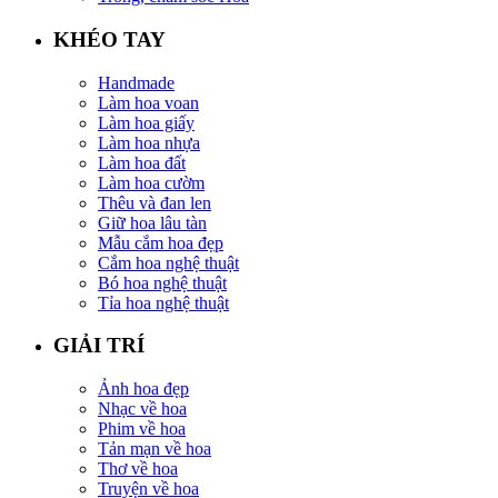
KHÉO TAY
Handmade
Làm hoa voan
Làm hoa giấy
Làm hoa nhựa
Làm hoa đất
Làm hoa cườm
Thêu và đan len
Giữ hoa lâu tàn
Mẫu cắm hoa đẹp
Cắm hoa nghệ thuật
Bó hoa nghệ thuật
Tỉa hoa nghệ thuật
GIẢI TRÍ
Ảnh hoa đẹp
Nhạc về hoa
Phim về hoa
Tản mạn về hoa
Thơ về hoa
Truyện về hoa