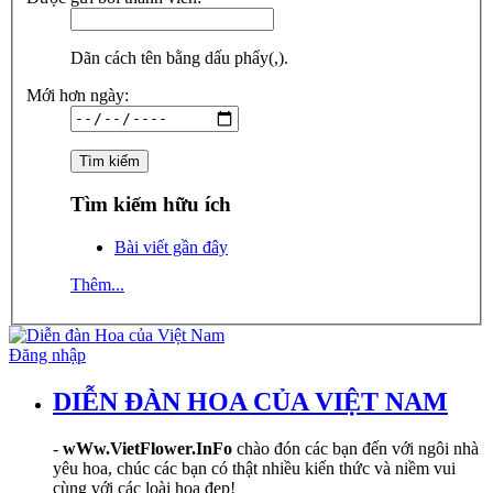
Dãn cách tên bằng dấu phẩy(,).
Mới hơn ngày:
Tìm kiếm hữu ích
Bài viết gần đây
Thêm...
Đăng nhập
DIỄN ĐÀN HOA CỦA VIỆT NAM
-
wWw.VietFlower.InFo
chào đón các bạn đến với ngôi nhà
yêu hoa, chúc các bạn có thật nhiều kiến thức và niềm vui
cùng với các loài hoa đẹp!