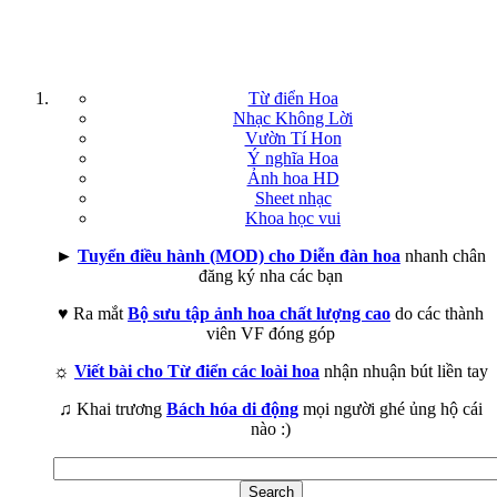
Từ điển Hoa
Nhạc Không Lời
Vườn Tí Hon
Ý nghĩa Hoa
Ảnh hoa HD
Sheet nhạc
Khoa học vui
►
Tuyển điều hành (MOD) cho Diễn đàn hoa
nhanh chân
đăng ký nha các bạn
♥ Ra mắt
Bộ sưu tập ảnh hoa chất lượng cao
do các thành
viên VF đóng góp
☼
Viết bài cho Từ điển các loài hoa
nhận nhuận bút liền tay
♫ Khai trương
Bách hóa di động
mọi người ghé ủng hộ cái
nào :)