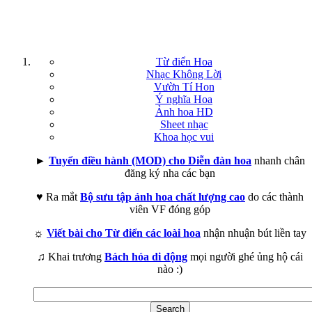
Từ điển Hoa
Nhạc Không Lời
Vườn Tí Hon
Ý nghĩa Hoa
Ảnh hoa HD
Sheet nhạc
Khoa học vui
►
Tuyển điều hành (MOD) cho Diễn đàn hoa
nhanh chân
đăng ký nha các bạn
♥ Ra mắt
Bộ sưu tập ảnh hoa chất lượng cao
do các thành
viên VF đóng góp
☼
Viết bài cho Từ điển các loài hoa
nhận nhuận bút liền tay
♫ Khai trương
Bách hóa di động
mọi người ghé ủng hộ cái
nào :)