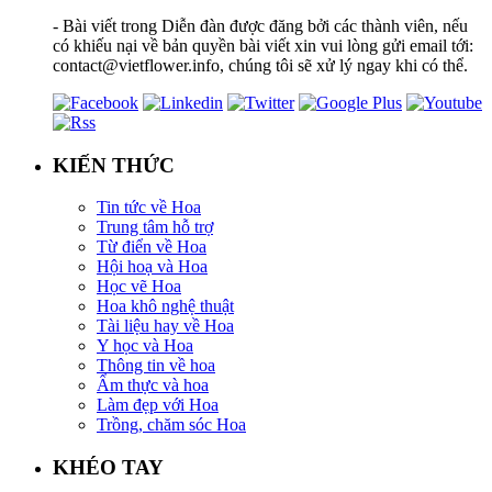
- Bài viết trong Diễn đàn được đăng bởi các thành viên, nếu
có khiếu nại về bản quyền bài viết xin vui lòng gửi email tới:
contact@vietflower.info, chúng tôi sẽ xử lý ngay khi có thể.
KIẾN THỨC
Tin tức về Hoa
Trung tâm hỗ trợ
Từ điển về Hoa
Hội hoạ và Hoa
Học vẽ Hoa
Hoa khô nghệ thuật
Tài liệu hay về Hoa
Y học và Hoa
Thông tin về hoa
Ẩm thực và hoa
Làm đẹp với Hoa
Trồng, chăm sóc Hoa
KHÉO TAY