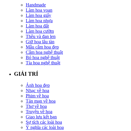
Handmade
Làm hoa voan
Làm hoa giấy
Làm hoa nhựa
Làm hoa đất
Làm hoa cườm
Thêu và đan len
Giữ hoa lâu tàn
Mẫu cắm hoa đẹp
Cắm hoa nghệ thuật
Bó hoa nghệ thuật
Tỉa hoa nghệ thuật
GIẢI TRÍ
Ảnh hoa đẹp
Nhạc về hoa
Phim về hoa
Tản mạn về hoa
Thơ về hoa
Truyện về hoa
Giao lưu kết bạn
Sự tích các loài hoa
Ý nghĩa các loài hoa