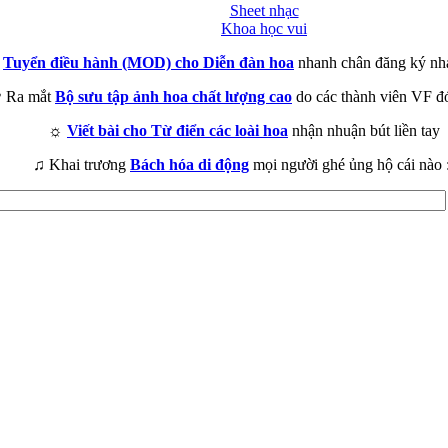
Sheet nhạc
Khoa học vui
►
Tuyển điều hành (MOD) cho Diễn đàn hoa
nhanh chân đăng ký nh
 Ra mắt
Bộ sưu tập ảnh hoa chất lượng cao
do các thành viên VF đ
☼
Viết bài cho Từ điển các loài hoa
nhận nhuận bút liền tay
♫ Khai trương
Bách hóa di động
mọi người ghé ủng hộ cái nào 