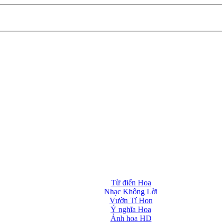
Từ điển Hoa
Nhạc Không Lời
Vườn Tí Hon
Ý nghĩa Hoa
Ảnh hoa HD