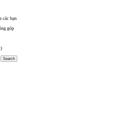
a các bạn
óng góp
:)