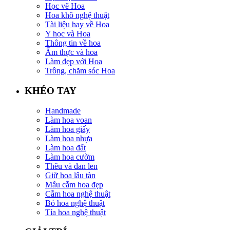
Học vẽ Hoa
Hoa khô nghệ thuật
Tài liệu hay về Hoa
Y học và Hoa
Thông tin về hoa
Ẩm thực và hoa
Làm đẹp với Hoa
Trồng, chăm sóc Hoa
KHÉO TAY
Handmade
Làm hoa voan
Làm hoa giấy
Làm hoa nhựa
Làm hoa đất
Làm hoa cườm
Thêu và đan len
Giữ hoa lâu tàn
Mẫu cắm hoa đẹp
Cắm hoa nghệ thuật
Bó hoa nghệ thuật
Tỉa hoa nghệ thuật