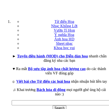
Từ điển Hoa
Nhạc Không Lời
Vườn Tí Hon
Ý nghĩa Hoa
Ảnh hoa HD
Sheet nhạc
Khoa học vui
►
Tuyển điều hành (MOD) cho Diễn đàn hoa
nhanh chân
đăng ký nha các bạn
♥ Ra mắt
Bộ sưu tập ảnh hoa chất lượng cao
do các thành
viên VF đóng góp
☼
Viết bài cho Từ điển các loài hoa
nhận nhuận bút liền tay
♫ Khai trương
Bách hóa di động
mọi người ghé ủng hộ cái
nào :)