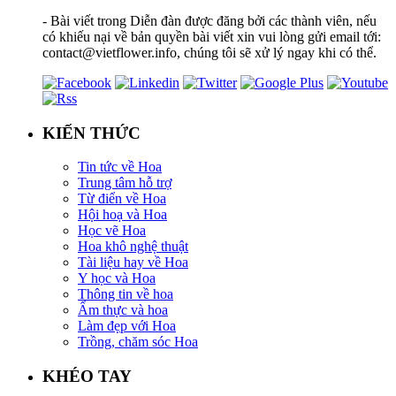
- Bài viết trong Diễn đàn được đăng bởi các thành viên, nếu
có khiếu nại về bản quyền bài viết xin vui lòng gửi email tới:
contact@vietflower.info, chúng tôi sẽ xử lý ngay khi có thể.
KIẾN THỨC
Tin tức về Hoa
Trung tâm hỗ trợ
Từ điển về Hoa
Hội hoạ và Hoa
Học vẽ Hoa
Hoa khô nghệ thuật
Tài liệu hay về Hoa
Y học và Hoa
Thông tin về hoa
Ẩm thực và hoa
Làm đẹp với Hoa
Trồng, chăm sóc Hoa
KHÉO TAY