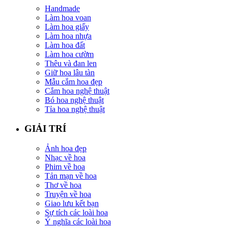
Handmade
Làm hoa voan
Làm hoa giấy
Làm hoa nhựa
Làm hoa đất
Làm hoa cườm
Thêu và đan len
Giữ hoa lâu tàn
Mẫu cắm hoa đẹp
Cắm hoa nghệ thuật
Bó hoa nghệ thuật
Tỉa hoa nghệ thuật
GIẢI TRÍ
Ảnh hoa đẹp
Nhạc về hoa
Phim về hoa
Tản mạn về hoa
Thơ về hoa
Truyện về hoa
Giao lưu kết bạn
Sự tích các loài hoa
Ý nghĩa các loài hoa