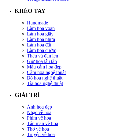
KHÉO TAY
Handmade
Làm hoa voan
Làm hoa giấy
Làm hoa nhựa
Làm hoa đất
Làm hoa cườm
Thêu và đan len
Giữ hoa lâu tàn
Mẫu cắm hoa đẹp
Cắm hoa nghệ thuật
Bó hoa nghệ thuật
Tỉa hoa nghệ thuật
GIẢI TRÍ
Ảnh hoa đẹp
Nhạc về hoa
Phim về hoa
Tản mạn về hoa
Thơ về hoa
Truyện về hoa