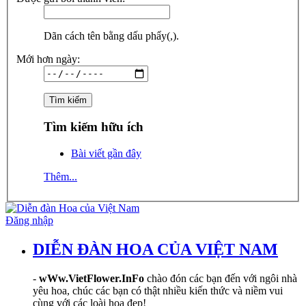
Dãn cách tên bằng dấu phẩy(,).
Mới hơn ngày:
Tìm kiếm hữu ích
Bài viết gần đây
Thêm...
Đăng nhập
DIỄN ĐÀN HOA CỦA VIỆT NAM
-
wWw.VietFlower.InFo
chào đón các bạn đến với ngôi nhà
yêu hoa, chúc các bạn có thật nhiều kiến thức và niềm vui
cùng với các loài hoa đẹp!