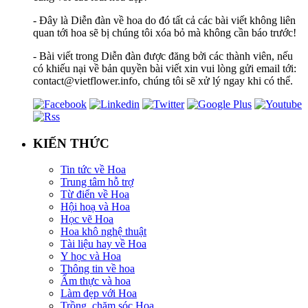
- Đây là Diễn đàn về hoa do đó tất cả các bài viết không liên
quan tới hoa sẽ bị chúng tôi xóa bỏ mà không cần báo trước!
- Bài viết trong Diễn đàn được đăng bởi các thành viên, nếu
có khiếu nại về bản quyền bài viết xin vui lòng gửi email tới:
contact@vietflower.info, chúng tôi sẽ xử lý ngay khi có thể.
KIẾN THỨC
Tin tức về Hoa
Trung tâm hỗ trợ
Từ điển về Hoa
Hội hoạ và Hoa
Học vẽ Hoa
Hoa khô nghệ thuật
Tài liệu hay về Hoa
Y học và Hoa
Thông tin về hoa
Ẩm thực và hoa
Làm đẹp với Hoa
Trồng, chăm sóc Hoa