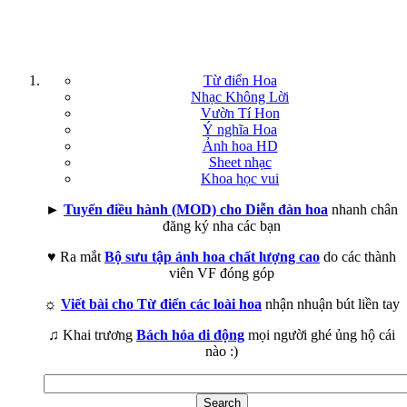
Từ điển Hoa
Nhạc Không Lời
Vườn Tí Hon
Ý nghĩa Hoa
Ảnh hoa HD
Sheet nhạc
Khoa học vui
►
Tuyển điều hành (MOD) cho Diễn đàn hoa
nhanh chân
đăng ký nha các bạn
♥ Ra mắt
Bộ sưu tập ảnh hoa chất lượng cao
do các thành
viên VF đóng góp
☼
Viết bài cho Từ điển các loài hoa
nhận nhuận bút liền tay
♫ Khai trương
Bách hóa di động
mọi người ghé ủng hộ cái
nào :)