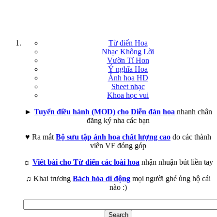
Từ điển Hoa
Nhạc Không Lời
Vườn Tí Hon
Ý nghĩa Hoa
Ảnh hoa HD
Sheet nhạc
Khoa học vui
►
Tuyển điều hành (MOD) cho Diễn đàn hoa
nhanh chân
đăng ký nha các bạn
♥ Ra mắt
Bộ sưu tập ảnh hoa chất lượng cao
do các thành
viên VF đóng góp
☼
Viết bài cho Từ điển các loài hoa
nhận nhuận bút liền tay
♫ Khai trương
Bách hóa di động
mọi người ghé ủng hộ cái
nào :)