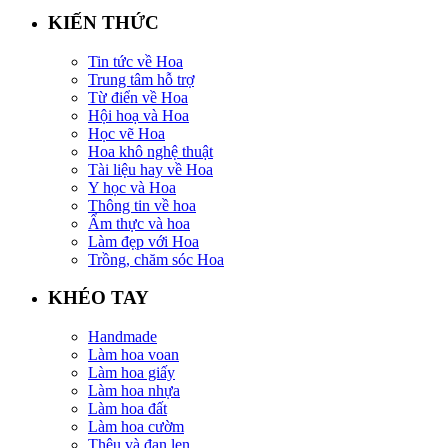
KIẾN THỨC
Tin tức về Hoa
Trung tâm hỗ trợ
Từ điển về Hoa
Hội hoạ và Hoa
Học vẽ Hoa
Hoa khô nghệ thuật
Tài liệu hay về Hoa
Y học và Hoa
Thông tin về hoa
Ẩm thực và hoa
Làm đẹp với Hoa
Trồng, chăm sóc Hoa
KHÉO TAY
Handmade
Làm hoa voan
Làm hoa giấy
Làm hoa nhựa
Làm hoa đất
Làm hoa cườm
Thêu và đan len