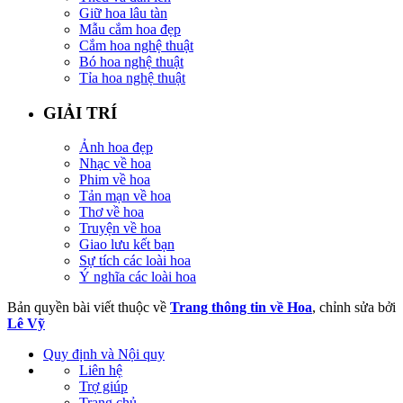
Giữ hoa lâu tàn
Mẫu cắm hoa đẹp
Cắm hoa nghệ thuật
Bó hoa nghệ thuật
Tỉa hoa nghệ thuật
GIẢI TRÍ
Ảnh hoa đẹp
Nhạc về hoa
Phim về hoa
Tản mạn về hoa
Thơ về hoa
Truyện về hoa
Giao lưu kết bạn
Sự tích các loài hoa
Ý nghĩa các loài hoa
Bản quyền bài viết thuộc về
Trang thông tin về Hoa
, chỉnh sửa bởi
Lê Vỹ
Quy định và Nội quy
Liên hệ
Trợ giúp
Trang chủ