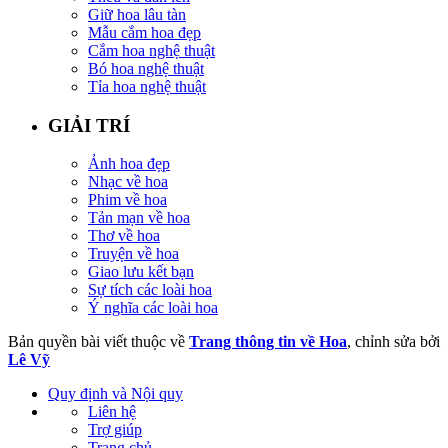
Giữ hoa lâu tàn
Mẫu cắm hoa đẹp
Cắm hoa nghệ thuật
Bó hoa nghệ thuật
Tỉa hoa nghệ thuật
GIẢI TRÍ
Ảnh hoa đẹp
Nhạc về hoa
Phim về hoa
Tản mạn về hoa
Thơ về hoa
Truyện về hoa
Giao lưu kết bạn
Sự tích các loài hoa
Ý nghĩa các loài hoa
Bản quyền bài viết thuộc về
Trang thông tin về Hoa
, chỉnh sửa bởi
Lê Vỹ
Quy định và Nội quy
Liên hệ
Trợ giúp
Trang chủ