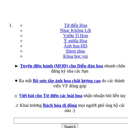
Từ điển Hoa
Nhạc Không Lời
Vườn Tí Hon
Ý nghĩa Hoa
Ảnh hoa HD
Sheet nhạc
Khoa học vui
►
Tuyển điều hành (MOD) cho Diễn đàn hoa
nhanh chân
đăng ký nha các bạn
♥ Ra mắt
Bộ sưu tập ảnh hoa chất lượng cao
do các thành
viên VF đóng góp
☼
Viết bài cho Từ điển các loài hoa
nhận nhuận bút liền tay
♫ Khai trương
Bách hóa di động
mọi người ghé ủng hộ cái
nào :)