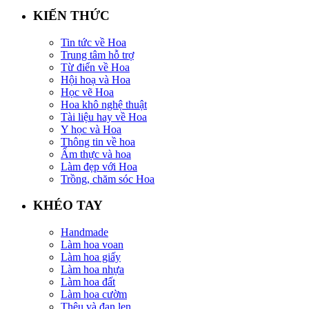
KIẾN THỨC
Tin tức về Hoa
Trung tâm hỗ trợ
Từ điển về Hoa
Hội hoạ và Hoa
Học vẽ Hoa
Hoa khô nghệ thuật
Tài liệu hay về Hoa
Y học và Hoa
Thông tin về hoa
Ẩm thực và hoa
Làm đẹp với Hoa
Trồng, chăm sóc Hoa
KHÉO TAY
Handmade
Làm hoa voan
Làm hoa giấy
Làm hoa nhựa
Làm hoa đất
Làm hoa cườm
Thêu và đan len