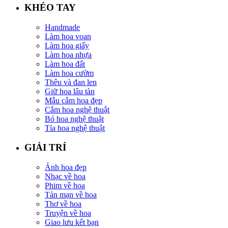
KHÉO TAY
Handmade
Làm hoa voan
Làm hoa giấy
Làm hoa nhựa
Làm hoa đất
Làm hoa cườm
Thêu và đan len
Giữ hoa lâu tàn
Mẫu cắm hoa đẹp
Cắm hoa nghệ thuật
Bó hoa nghệ thuật
Tỉa hoa nghệ thuật
GIẢI TRÍ
Ảnh hoa đẹp
Nhạc về hoa
Phim về hoa
Tản mạn về hoa
Thơ về hoa
Truyện về hoa
Giao lưu kết bạn