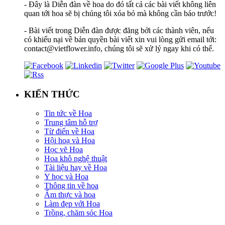
- Đây là Diễn đàn về hoa do đó tất cả các bài viết không liên
quan tới hoa sẽ bị chúng tôi xóa bỏ mà không cần báo trước!
- Bài viết trong Diễn đàn được đăng bởi các thành viên, nếu
có khiếu nại về bản quyền bài viết xin vui lòng gửi email tới:
contact@vietflower.info, chúng tôi sẽ xử lý ngay khi có thể.
KIẾN THỨC
Tin tức về Hoa
Trung tâm hỗ trợ
Từ điển về Hoa
Hội hoạ và Hoa
Học vẽ Hoa
Hoa khô nghệ thuật
Tài liệu hay về Hoa
Y học và Hoa
Thông tin về hoa
Ẩm thực và hoa
Làm đẹp với Hoa
Trồng, chăm sóc Hoa