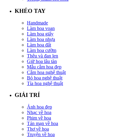
KHÉO TAY
Handmade
Làm hoa voan
Làm hoa giấy
Làm hoa nhựa
Làm hoa đất
Làm hoa cườm
Thêu và đan len
Giữ hoa lâu tàn
Mẫu cắm hoa đẹp
Cắm hoa nghệ thuật
Bó hoa nghệ thuật
Tỉa hoa nghệ thuật
GIẢI TRÍ
Ảnh hoa đẹp
Nhạc về hoa
Phim về hoa
Tản mạn về hoa
Thơ về hoa
Truyện về hoa