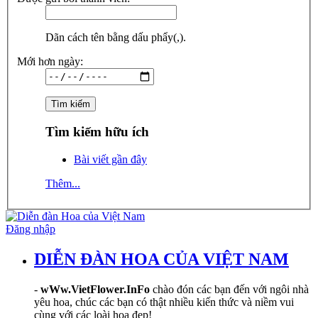
Dãn cách tên bằng dấu phẩy(,).
Mới hơn ngày:
Tìm kiếm hữu ích
Bài viết gần đây
Thêm...
Đăng nhập
DIỄN ĐÀN HOA CỦA VIỆT NAM
-
wWw.VietFlower.InFo
chào đón các bạn đến với ngôi nhà
yêu hoa, chúc các bạn có thật nhiều kiến thức và niềm vui
cùng với các loài hoa đẹp!