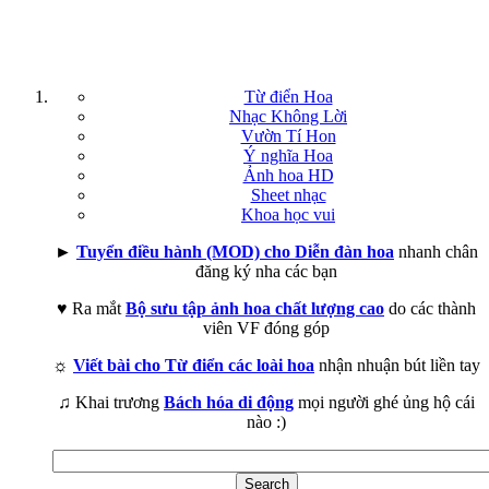
Từ điển Hoa
Nhạc Không Lời
Vườn Tí Hon
Ý nghĩa Hoa
Ảnh hoa HD
Sheet nhạc
Khoa học vui
►
Tuyển điều hành (MOD) cho Diễn đàn hoa
nhanh chân
đăng ký nha các bạn
♥ Ra mắt
Bộ sưu tập ảnh hoa chất lượng cao
do các thành
viên VF đóng góp
☼
Viết bài cho Từ điển các loài hoa
nhận nhuận bút liền tay
♫ Khai trương
Bách hóa di động
mọi người ghé ủng hộ cái
nào :)