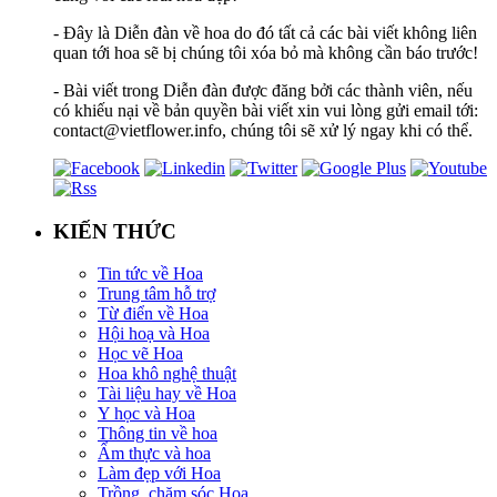
- Đây là Diễn đàn về hoa do đó tất cả các bài viết không liên
quan tới hoa sẽ bị chúng tôi xóa bỏ mà không cần báo trước!
- Bài viết trong Diễn đàn được đăng bởi các thành viên, nếu
có khiếu nại về bản quyền bài viết xin vui lòng gửi email tới:
contact@vietflower.info, chúng tôi sẽ xử lý ngay khi có thể.
KIẾN THỨC
Tin tức về Hoa
Trung tâm hỗ trợ
Từ điển về Hoa
Hội hoạ và Hoa
Học vẽ Hoa
Hoa khô nghệ thuật
Tài liệu hay về Hoa
Y học và Hoa
Thông tin về hoa
Ẩm thực và hoa
Làm đẹp với Hoa
Trồng, chăm sóc Hoa